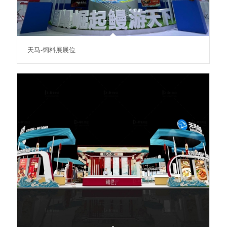
天马-饲料展展位