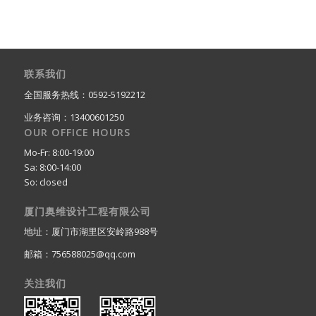
联系我们
全国服务热线：0592-5192212
业务咨询：13400601250
OUR OFFICE HOURS
Mo-Fr: 8:00-19:00
Sa: 8:00-14:00
So: closed
厦门奥维设计工程有限公司
地址：厦门市湖里区安岭路988号
邮箱：756588025@qq.com
关注我们