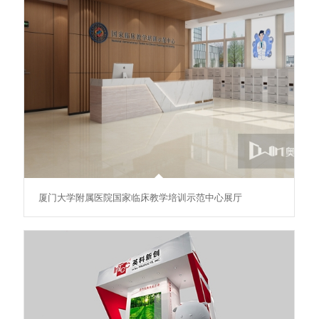
厦门大学附属医院国家临床教学培训示范中心展厅