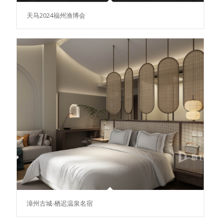
天马2024福州渔博会
漳州古城-栖迟温泉名宿