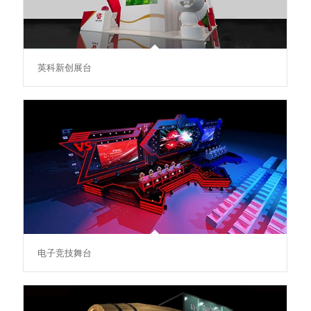
英科新创展台
电子竞技舞台