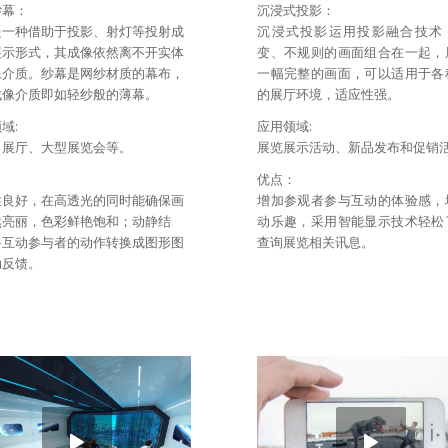
纱幕：
沉浸式投影：
是一种借助于投影、射灯等投射成
沉浸式投影运用投影融合技术
展示形式，其成像依然离不开实体
变、不规则的画面组合在一起，
像介质。纱幕是网纱材质的幕布，
一幅完整的画面，可以适用于各
成像介质即如轻纱般的薄幕。
的展厅环境，适应性强。
域:
应用领域:
、展厅、大型展览会等。
展览展示活动、新品发布和促销
：
优点：
性良好，在高透光的同时能确保画
增加参观者参与互动的体验感，
然亮丽，色彩鲜艳饱和；动静结
动乐趣，采用智能显示技术轻松
将互动参与者的动作转换成图形图
查询展览相关讯息。
动反馈。