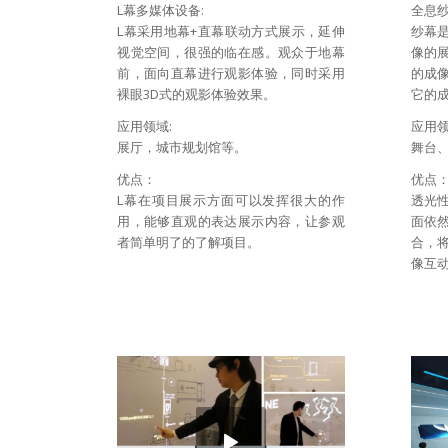
L幕多媒体设备:
全息
L幕采用地幕+直幕联动方式展示，延伸
纱幕
视觉空间，很强的临在感。观众于地幕
像的
前，面向直幕进行观影体验，同时采用
的成
裸眼3D式的观影体验效果。
它的
应用领域:
应用领
展厅，城市规划馆等。
舞台
优点：
优点
L幕在项目展示方面可以发挥很大的作
透光
用，能够直观的表达展示内容，让参观
面依
者简单明了的了解项目。
合，
像互