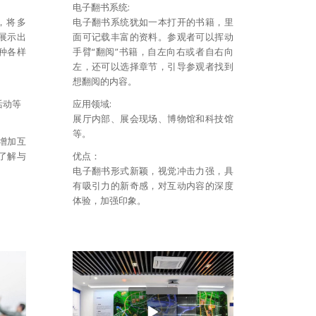
电子翻书系统:
，将多
电子翻书系统犹如一本打开的书籍，里
展示出
面可记载丰富的资料。参观者可以挥动
种各样
手臂“翻阅”书籍，自左向右或者自右向
左，还可以选择章节，引导参观者找到
想翻阅的内容。
活动等
应用领域:
展厅内部、展会现场、博物馆和科技馆
等。
增加互
了解与
优点：
电子翻书形式新颖，视觉冲击力强，具
有吸引力的新奇感，对互动内容的深度
体验，加强印象。