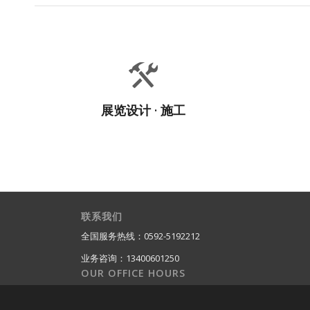
展厅/展览/展台 博物馆/
全
规划馆 企业馆/文化馆/体
片
验馆 办公室设计
展览设计 · 施工
联系我们
全国服务热线：0592-5192212
业务咨询：13400601250
OUR OFFICE HOURS
Mo-Fr: 8:00-19:00
Sa: 8:00-14:00