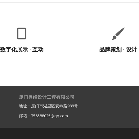
息成像/沉浸投影 广告
品牌创意/品牌形象
/企业宣传片/活动片 机
VI设计/PIS设计/SI
器人/中控系统
品牌策划 · 设计
数字化展示 · 互动
厦门奥维设计工程有限公司
地址：厦门市湖里区安岭路988号
邮箱：756588025@qq.com