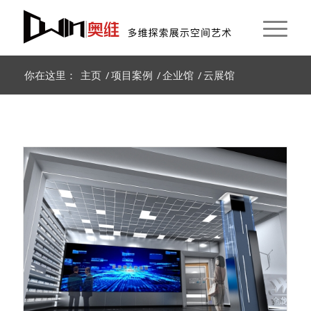
你在这里：
主页
/
项目案例
/
企业馆
/
云展馆