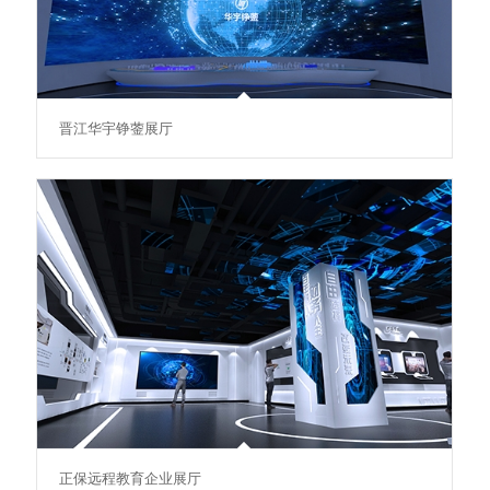
晋江华宇铮蓥展厅
正保远程教育企业展厅