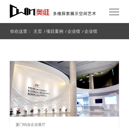
你在这里：
主页
/
项目案例
/
企业馆
/
企业馆
厦门钨业企业展厅