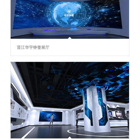
晋江华宇铮蓥展厅