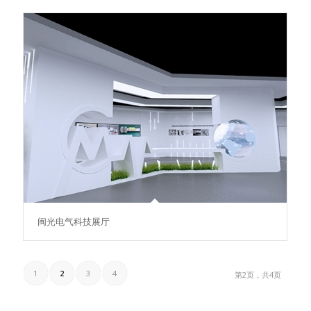
闽光电气科技展厅
1
2
3
4
第2页，共4页