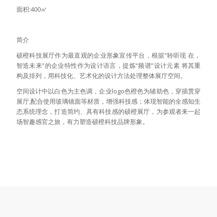
面积:400㎡
简介
硕橙科技展厅作为最直观的企业形象宣传平台，根据“聆听现 在，
智造未来”的企业特性作为设计语言，提炼“频谱”设计元素 将其重
构及排列，用科技化、艺术化的设计方法处理整体展厅空间。
空间设计中以白色为主色调，企业logo色橙色为辅助色，穿插贯穿
展厅,配合使用玻璃镜面等材质，增强科技感；体现智能的全感知生
态系统理念，打造简约、具有科技感的硕橙展厅，为参观者来一起
场智趣感官之旅，有力塑造硕橙科技品牌形象。