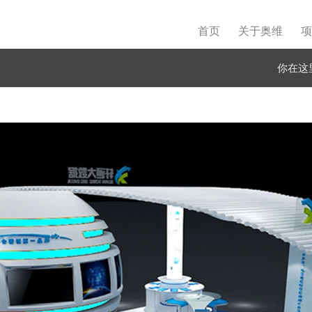
首页
关于奥维
项
你在这