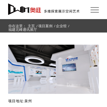
你在这里：
主页
/
项目案例
/
企业馆
/
福建北峰通讯展厅
项目地址:泉州