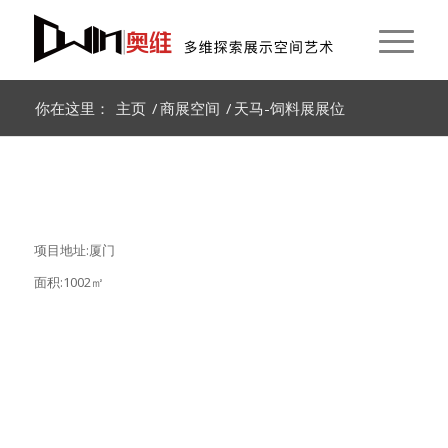
你在这里：
主页
/
商展空间
/
天马-饲料展展位
项目地址:厦门
面积:1002㎡